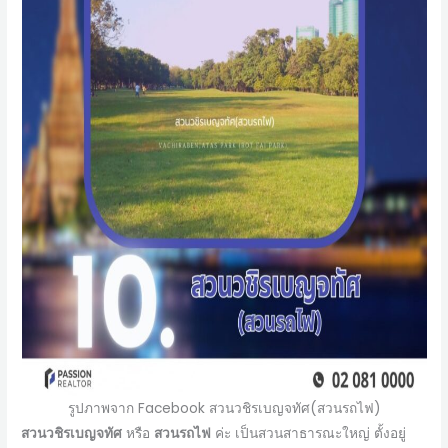
รูปภาพจาก Facebook สวนวชิรเบญจทัศ(สวนรถไฟ)
สวนวชิรเบญจทัศ
หรือ
สวนรถไฟ
ค่ะ เป็นสวนสาธารณะใหญ่ ตั้งอยู่