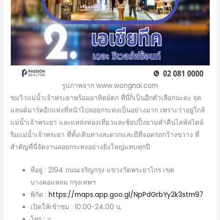
รูปภาพจาก www.wongnai.com
ชมวิวแม่น้ำเจ้าพระยาพร้อมอาทิตย์ตก ที่นี่ก็เป็นอีกตัวเลือกนะคะ จุด
แลนด์มาร์คอีกแห่งที่หน้าไปลอยกระทงเป็นอย่างมาก เพราะว่าอยู่ใกล้
แม่น้ำเจ้าพระยา และแหล่งท่องเที่ยวและช้อปปิ้งยามค่ำคืนไลฟ์สไตล์
ริมแม่น้ำเจ้าพระยา ที่ทั้งเดินทางสะดวกและมีที่จอดรถกว้างขวาง ที่
สำคัญที่นี่จัดงานลอยกระทงอย่างยิ่งใหญ่แทบทุกปี
ที่อยู่ : 2194 ถนนเจริญกรุง แขวงวัดพระยาไกร เขต
บางคอแหลม กรุงเทพฯ
พิกัด :
https://maps.app.goo.gl/NpPdGrbYy2k3stm97
เปิดให้เข้าชม : 10.00-24.00 น.
โทร : –