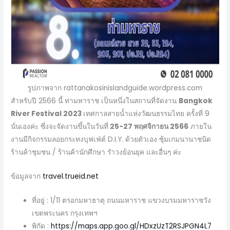
รูปภาพจาก rattanakosinislandguide.wordpress.com
สำหรับปี 2566 นี้ ท่ามหาราช เป็นหนึ่งในสถานที่จัดงาน
Bangkok
River Festival 2023
เทศกาลสายน้ำแห่งวัฒนธรรมไทย ครั้งที่ 9
นั่นเองค่ะ ซึ่งจะจัดงานขึ้นในวันที่
25-27 พฤศจิกายน 2566
ภายใน
งานมีกิจกรรมลอยกระทงบุฟเฟ่ต์ D.I.Y. ด้วยตัวเอง ซุ้มเกมนานาชนิด
ร้านค้าชุมชน / ร้านค้านักศึกษา รำวงย้อนยุค และอื่นๆ ค่ะ
ข้อมูลจาก
travel.trueid.net
ที่อยู่ : 1/11 ตรอกมหาธาตุ ถนนมหาราช แขวงบรมมหาราชวัง
เขตพระนคร กรุงเทพฯ
พิกัด :
https://maps.app.goo.gl/HDxzUzT2RSJPGN4L7