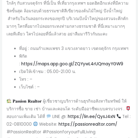
ใกล้ๆ กับสวนจตุจักร ที่นี่เป็น ที่เที่ยวกรุงเทพฯ ยอดฮิตอีกแห่งที่มีความ
ชิลขั้นสุด ล้อมรอบด้วยธรรมชาติสีเขียวของต้นไม้ใหญ่ บึงน้ำใหญ่
สำหรับในวันลอยกระทงของทุกปี บริเวณบึงน้ำใหญ่ของสวนจะคึกคัก
มากๆ ใครที่อยากไปลอยกระทงท่ามกลางธรรมชาติ ที่นี่เหมาะมากๆ
เลยทีเดียว ใครไปลอยที่นี่แล้วสวย อย่าลืมมารีวิวกันนะคะ
ที่อยู่ : ถนนกำแพงเพชร 3 แขวงลาดยาว เขตจตุจักร กรุงเทพฯ
พิกัด
:
https://maps.app.goo.gl/ZQYywL4rUQmayYGW9
เปิดให้เข้าชม : 05.00-21.00 น.
โทร : –
เว็บไซต์ : –
𝐏𝐚𝐬𝐬𝐢𝐨𝐧 𝐑𝐞𝐚𝐥𝐭𝐨𝐫
ผู้เชี่ยวชาญบริการด้านธุรกิจอสังหาริมทรัพย์ ให้
บริการซื้อ ขาย เช่า บ้านและคอนโด ระดับมืออาชีพแบบครบวงจร .
สอบถามเพิ่มเติม ได้ที่
LINE @:
https://lin.ee/QysJ4xN
Tel :
02-0810000
Website:
https://passionrealtor.com/
#PassionRealtor #PassionforyourFullLiving