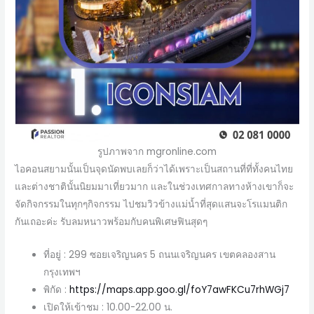
รูปภาพจาก mgronline.com
ไอคอนสยามนั้นเป็นจุดนัดพบเลยก็ว่าได้เพราะเป็นสถานที่ที่ทั้งคนไทย
และต่างชาตินั้นนิยมมาเที่ยวมาก และในช่วงเทศกาลทางห้างเขาก็จะ
จัดกิจกรรมในทุกๆกิจกรรม ไปชมวิวข้างแม่น้ำที่สุดแสนจะโรแมนติก
กันเถอะค่ะ รับลมหนาวพร้อมกับคนพิเศษฟินสุดๆ
ที่อยู่ : 299 ซอยเจริญนคร 5 ถนนเจริญนคร เขตคลองสาน
กรุงเทพฯ
พิกัด :
https://maps.app.goo.gl/foY7awFKCu7rhWGj7
เปิดให้เข้าชม : 10.00-22.00 น.