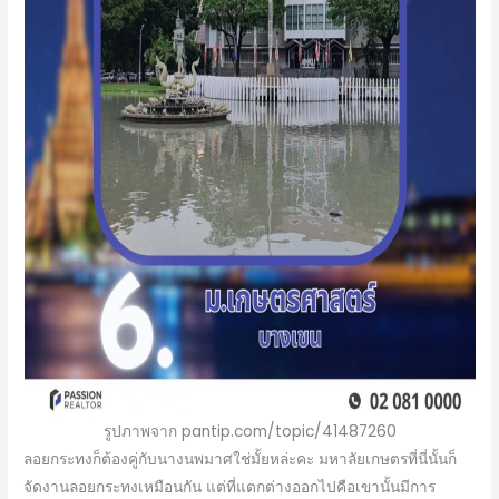
รูปภาพจาก pantip.com/topic/41487260
ลอยกระทงก็ต้องคู่กับนางนพมาศใช่มั้ยหล่ะคะ มหาลัยเกษตรที่นี่นั้นก็
จัดงานลอยกระทงเหมือนกัน แต่ที่แตกต่างออกไปคือเขานั้นมีการ