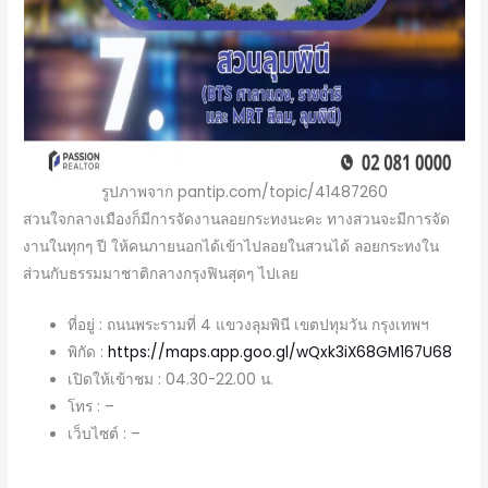
รูปภาพจาก pantip.com/topic/41487260
สวนใจกลางเมืองก็มีการจัดงานลอยกระทงนะคะ ทางสวนจะมีการจัด
งานในทุกๆ ปี ให้คนภายนอกได้เข้าไปลอยในสวนได้ ลอยกระทงใน
ส่วนกับธรรมมาชาติกลางกรุงฟินสุดๆ ไปเลย
ที่อยู่ : ถนนพระรามที่ 4 แขวงลุมพินี เขตปทุมวัน กรุงเทพฯ
พิกัด :
https://maps.app.goo.gl/wQxk3iX68GM167U68
เปิดให้เข้าชม : 04.30-22.00 น.
โทร : –
เว็บไซต์ : –