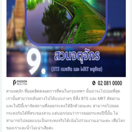
สวนจตุจัก ที่ยอดฮิตตลอดการที่คนในกรุงเทพฯ นั้นน่าจะไปบ่อยที่สุด
เรานั้นสามารถเดินทางไปได้แบบง่ายๆ มีทั้ง BTS และ MRT ตัดผ่าน
และในปีนี้เขาจัดสถานที่ลอยกระทงให้อีกด้วยนะคะ สามารถไปลอย
กระทงกันได้ที่สระของสวน แต่บอกก่อนว่าการลอยกระทงปีนี้นั้น ไม่
สามารถไปลอยแบบเป็นกระทงจริงได้เน้นไปร่วมงานเอานะคะ เพื่อโลก
ของเราและน้ำไม่เน่าเสียค่ะ