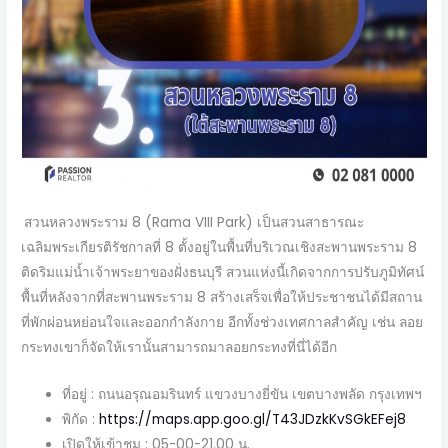
สวนหลวงพระราม 8 (Rama VIII Park) เป็นสวนสาธารณะ
เฉลิมพระเกียรติรัชกาลที่ 8 ตั้งอยู่ในพื้นที่บริเวณเชิงสะพานพระราม 8
ติดริมแม่น้ำเจ้าพระยาของฝั่งธนบุรี สวนแห่งนี้เกิดจากการปรับภูมิทัศน์
พื้นที่หลังจากที่สะพานพระราม 8 สร้างเสร็จเพื่อให้ประชาชนได้มีสถาน
ที่พักผ่อนหย่อนใจและออกกำลังกาย อีกทั้งช่วงเทศกาลสำคัญ เช่น ลอย
กระทงเขาก็จัดให้เรานั้นสามารถมาลอยกระทงที่นี่ได้อีก
ที่อยู่ : ถนนอรุณอมรินทร์ แขวงบางยี่ขัน เขตบางพลัด กรุงเทพฯ
พิกัด :
https://maps.app.goo.gl/T43JDzkKvSGkEFej8
เปิดให้เข้าชม : 05-00-21.00 น.