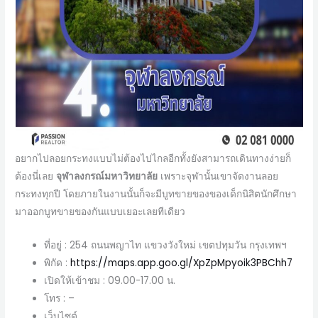
อยากไปลอยกระทงแบบไม่ต้องไปไกลอีกทั้งยังสามารถเดินทางง่ายก็
ต้องนี่เลย
จุฬาลงกรณ์มหาวิทยาลัย
เพราะจุฬานั้นเขาจัดงานลอย
กระทงทุกปี โดยภายในงานนั้นก็จะมีบูทขายของของเด็กนิสิตนักศึกษา
มาออกบูทขายของกันแบบเยอะเลยทีเดียว
ที่อยู่ : 254 ถนนพญาไท แขวงวังใหม่ เขตปทุมวัน กรุงเทพฯ
พิกัด :
https://maps.app.goo.gl/XpZpMpyoik3PBChh7
เปิดให้เข้าชม : 09.00-17.00 น.
โทร : –
เว็บไซต์