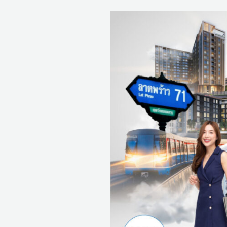
10
คอน
โด
ราคา
ถูก
ลาดพร้าว
2567
อัปเดต
ล่าสุด