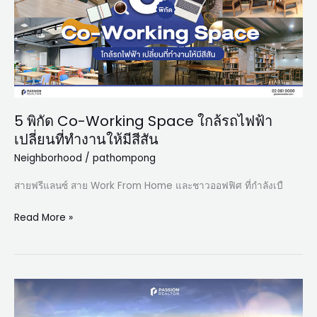
Space
ใกล้
รถไฟฟ้า
เปลี่ยน
ที่
ทำงาน
5 พิกัด Co-Working Space ใกล้รถไฟฟ้า
ให้
เปลี่ยนที่ทำงานให้มีสีสัน
มี
สีสัน
Neighborhood
/
pathompong
สายฟรีแลนซ์ สาย Work From Home และชาวออฟฟิศ ที่กำลังเบื
Read More »
อยาก
เช่า