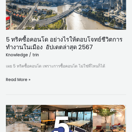
อย่างไร
ให้
ตอบ
โจทย์
ชีวิต
5 ทริคซื้อคอนโด อย่างไรให้ตอบโจทย์ชีวิตการ
การ
ทำงานในเมือง อัปเดตล่าสุด 2567
ทำงาน
ใน
Knowledge
/
trin
เมือง อัปเดต
เผย 5 ทริคซื้อคอนโด เพราะการซื้อคอนโด ไม่ใช่ที่ไหนก็ได้
ล่าสุด
2567
Read More »
5
พิกัด
Co-
Working