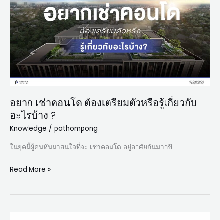
คอน
โด
ต้องเต
รี
ยม
ตัว
หรือ
รู้
อยาก เช่าคอนโด ต้องเตรียมตัวหรือรู้เกี่ยวกับ
เกี่ยว
อะไรบ้าง ?
กับ
อะไร
Knowledge
/
pathompong
บ้าง
ในยุคนี้ผู้คนหันมาสนใจที่จะ เช่าคอนโด อยู่อาศัยกันมากขึ
?
Read More »
คู่มือ